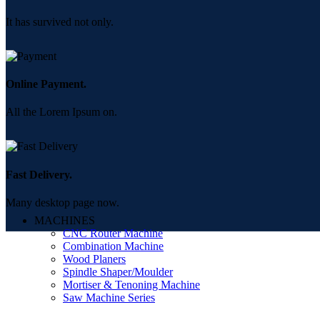
It has survived not only.
Online Payment.
All the Lorem Ipsum on.
Fast Delivery.
Many desktop page now.
MACHINES
CNC Router Machine
Combination Machine
Wood Planers
Spindle Shaper/Moulder
Mortiser & Tenoning Machine
Saw Machine Series