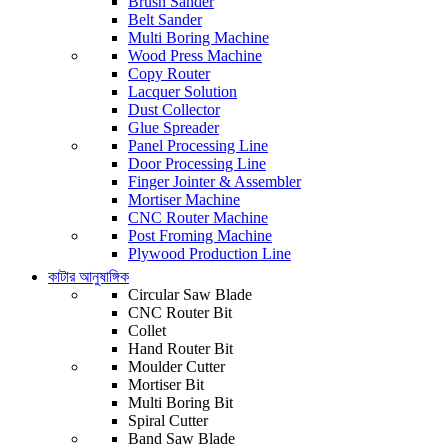
Brush Sander
Belt Sander
Multi Boring Machine
Wood Press Machine
Copy Router
Lacquer Solution
Dust Collector
Glue Spreader
Panel Processing Line
Door Processing Line
Finger Jointer & Assembler
Mortiser Machine
CNC Router Machine
Post Froming Machine
Plywood Production Line
কাটার আনুষাঙ্গিক
Circular Saw Blade
CNC Router Bit
Collet
Hand Router Bit
Moulder Cutter
Mortiser Bit
Multi Boring Bit
Spiral Cutter
Band Saw Blade