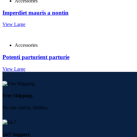
Accessories
Imperdiet mauris a nontin
View Large
Accessories
Potenti parturient parturie
View Large
Free Shipping.
No one rejects, dislikes.
24/7 Support.