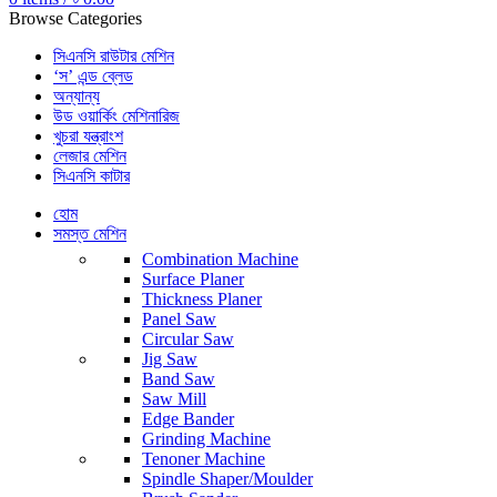
Browse Categories
সিএনসি রাউটার মেশিন
‘স’ এন্ড ব্লেড
অন্যান্য
উড ওয়ার্কিং মেশিনারিজ
খুচরা যন্ত্রাংশ
লেজার মেশিন
সিএনসি কাটার
হোম
সমস্ত মেশিন
Combination Machine
Surface Planer
Thickness Planer
Panel Saw
Circular Saw
Jig Saw
Band Saw
Saw Mill
Edge Bander
Grinding Machine
Tenoner Machine
Spindle Shaper/Moulder