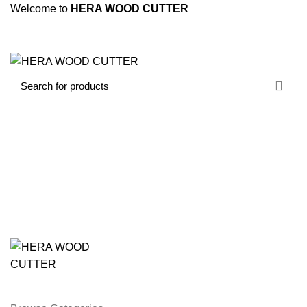
Welcome to
HERA WOOD CUTTER
NEWSLETTER
CONTACT US
FAQS
Login / Register
0
0
/
৳
0.00
Menu
/
৳
0.00