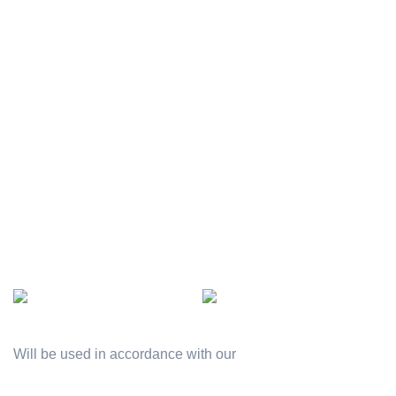
Officer employee
Terms & Conditions
Gallery
Contact Us
Company project
Latest News
Rewards
Our Sitemap
AVAILABLE ON:
Join our newsletter!
Will be used in accordance with our
Privacy Policy
[mc4wp_form id="74"]