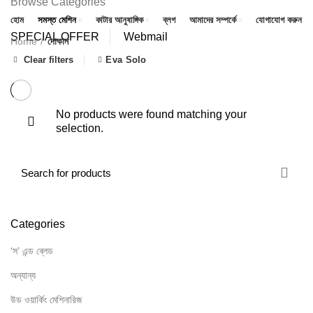
Browse Categories
হোম
সমস্ত মেশিন
কাটার আনুষাঙ্গিক
ব্লগ
আমাদের সম্পর্কে
যোগাযোগ করুন
SPECIAL OFFER
Webmail
Home
দোকান
Clear filters
Eva Solo
No products were found matching your
selection.
Categories
‘স’ এন্ড ব্লেড
অন্যান্য
উড ওয়ার্কিং মেশিনারিজ